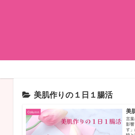
美肌作りの１日１腸活
美
Coluｍn
言葉
影響
す」
時と