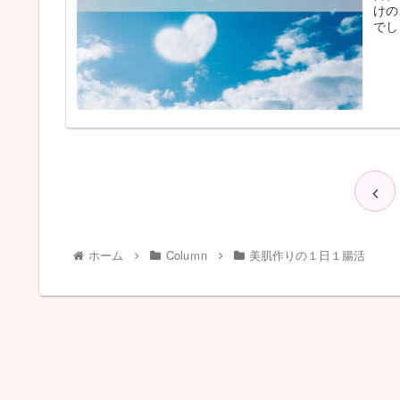
けの
でし
ホーム
Coluｍn
美肌作りの１日１腸活