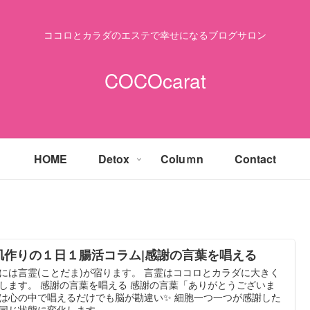
ココロとカラダのエステで幸せになるブログサロン
COCOcarat
HOME
Detox
Coluｍn
Contact
肌作りの１日１腸活コラム|感謝の言葉を唱える
には言霊(ことだま)が宿ります。 言霊はココロとカラダに大きく
します。 感謝の言葉を唱える 感謝の言葉「ありがとうございま
は心の中で唱えるだけでも脳が勘違い✨ 細胞一つ一つが感謝した
同じ状態に変化します。 ...