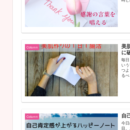
美
Coluｍn
に
毎日
いう
つよ
るべ
自
Coluｍn
今日
目。