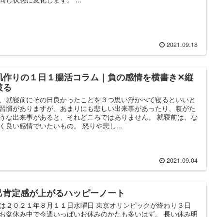
2021.09.18
肌作りの１日１腸活コラム｜負の感情を横書き✕縦
破る
、就寝前にその日良かったことを３つ思い浮かべて寝るといいと
習慣がありますが、あまりにも悲しい出来事があったり、腹がた
うな出来事があると、それどころではありません。 就寝前は、な
く良い感情でいたいもの。 怒りや悲し...
2021.09.04
己肯定感が上がるハッピーノート
は２０２１年８月１１日水曜日 東京オリンピックが終わり３日
お盆休み中で今週いっぱいお休みのかたも多いはず。 長い休み明