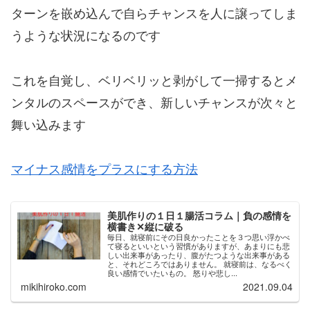
ターンを嵌め込んで自らチャンスを人に譲ってしま
うような状況になるのです
これを自覚し、ベリベリッと剥がして一掃するとメ
ンタルのスペースができ、新しいチャンスが次々と
舞い込みます
マイナス感情をプラスにする方法
美肌作りの１日１腸活コラム｜負の感情を
横書き✕縦に破る
毎日、就寝前にその日良かったことを３つ思い浮かべ
て寝るといいという習慣がありますが、あまりにも悲
しい出来事があったり、腹がたつような出来事がある
と、それどころではありません。 就寝前は、なるべく
良い感情でいたいもの。 怒りや悲し...
mikihiroko.com
2021.09.04