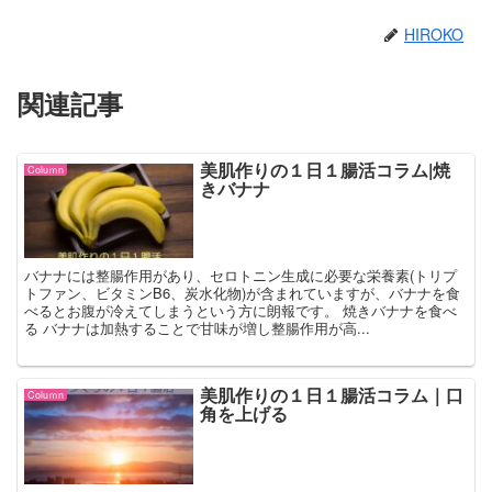
HIROKO
関連記事
美肌作りの１日１腸活コラム|焼
Coluｍn
きバナナ
バナナには整腸作用があり、セロトニン生成に必要な栄養素(トリプ
トファン、ビタミンB6、炭水化物)が含まれていますが、バナナを食
べるとお腹が冷えてしまうという方に朗報です。 焼きバナナを食べ
る バナナは加熱することで甘味が増し整腸作用が高...
美肌作りの１日１腸活コラム｜口
Coluｍn
角を上げる