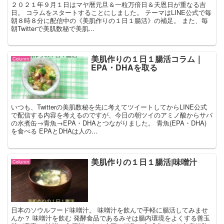
２０２１年９月１日はマヤ暦元旦＆一粒万倍日＆天恩日が重なる吉
日。 コラムをスタートすることにしました。 テーマはLINE公式で毎
朝８時８分に配信中の《美肌作りの１日１腸活》の補足。 また、毎
朝Twitterで美肌数秘で美肌...
美肌作りの１日１腸活コラム｜
Coluｍn
EPA・DHAを取る
いつも、Twitterの美肌数秘を先に考えてツイートしてからLINE公式
で配信する内容を考えるのですが、今日の朝ツイのアミノ酸からサバ
の水煮缶→青魚→EPA・DHAとつながりました。 青魚(EPA・DHA)
を食べる EPAとDHAは人の...
美肌作りの１日１腸活|味噌汁
Coluｍn
日本のソウルフード味噌汁。 味噌汁を飲んで手軽に腸活してみませ
んか？ 味噌汁を飲む 発酵食品であるみそは腸内環境をよくする善玉