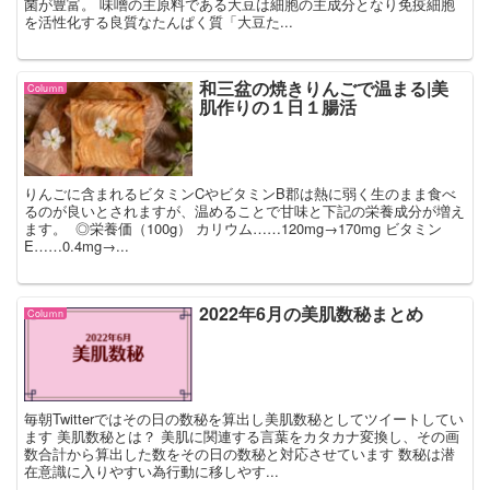
菌が豊富。 味噌の主原料である大豆は細胞の主成分となり免疫細胞
を活性化する良質なたんぱく質「大豆た...
和三盆の焼きりんごで温まる|美
Coluｍn
肌作りの１日１腸活
りんごに含まれるビタミンCやビタミンB郡は熱に弱く生のまま食べ
るのが良いとされますが、温めることで甘味と下記の栄養成分が増え
ます。 ◎栄養価（100g） カリウム……120mg→170mg ビタミン
E……0.4mg→...
2022年6月の美肌数秘まとめ
Coluｍn
毎朝Twitterではその日の数秘を算出し美肌数秘としてツイートしてい
ます 美肌数秘とは？ 美肌に関連する言葉をカタカナ変換し、その画
数合計から算出した数をその日の数秘と対応させています 数秘は潜
在意識に入りやすい為行動に移しやす...