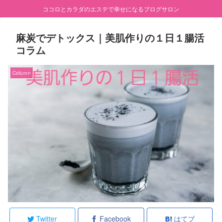
ココロとカラダのエステで幸せになるブログサロン
麻炭でデトックス｜美肌作りの１日１腸活
コラム
Coluｍn
Twitter
Facebook
はてブ