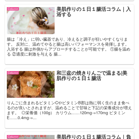
美肌作りの１日１腸活コラム｜入
Coluｍn
浴する
腸は「冷え」に弱い臓器であり、冷えると調子が狂いやすくなりま
す。 反対に、温めてやると腸は高いパフォーマンスを発揮します。
入浴する 腸は外側からアプローチすることが可能です。 ①腸を温め
る ②適度に刺激を与える 腸...
和三盆の焼きりんごで温まる|美
Coluｍn
肌作りの１日１腸活
りんごに含まれるビタミンCやビタミンB郡は熱に弱く生のまま食べ
るのが良いとされますが、温めることで甘味と下記の栄養成分が増え
ます。 ◎栄養価（100g） カリウム……120mg→170mg ビタミン
E……0.4mg→...
美肌作りの１日１腸活コラム｜負
Coluｍn