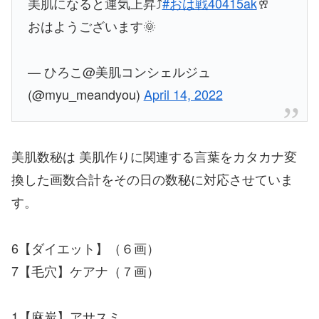
美肌になると運気上昇⤴
#おは戦40415ak
🥂
おはようございます🌞
— ひろこ@美肌コンシェルジュ
(@myu_meandyou)
April 14, 2022
美肌数秘は 美肌作りに関連する言葉をカタカナ変
換した画数合計をその日の数秘に対応させていま
す。
6【ダイエット】（６画）
7【毛穴】ケアナ（７画）
1【麻炭】アサスミ