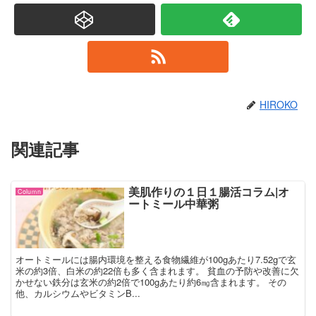
HIROKO
関連記事
美肌作りの１日１腸活コラム|オ
Coluｍn
ートミール中華粥
オートミールには腸内環境を整える食物繊維が100gあたり7.52gで玄
米の約3倍、白米の約22倍も多く含まれます。 貧血の予防や改善に欠
かせない鉄分は玄米の約2倍で100gあたり約6㎎含まれます。 その
他、カルシウムやビタミンB...