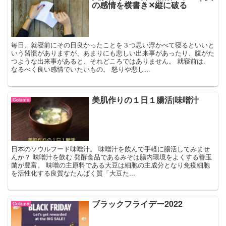
の感情を横書き✕縦に破る
毎日、就寝前にその日良かったことを３つ思い浮かべて寝るといいと
いう習慣がありますが、あまりにも悲しい出来事があったり、腹がた
つような出来事があると、それどころではありません。 就寝前は、
なるべく良い感情でいたいもの。 怒りや悲し...
美肌作りの１日１腸活|味噌汁
Coluｍn
日本のソウルフード味噌汁。 味噌汁を飲んで手軽に腸活してみませ
んか？ 味噌汁を飲む 発酵食品であるみそは腸内環境をよくする善玉
菌が豊富。 味噌の主原料である大豆は細胞の主成分となり免疫細胞
を活性化する良質なたんぱく質「大豆た...
ブラックフライデー2022
Coluｍn