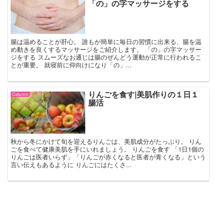
「の」の字マッサージをする
腸は温めることが肝心。 誰もが簡単に毎日の習慣に出来る、腸を温
め動きを良くするマッサージをご紹介します。 「の」の字マッサー
ジをする スムーズなお通じは腸のぜんどう運動が正常に行われるこ
とが重要。 就寝前に仰向けになり「の」...
りんごを食す|美肌作りの１日１
Coluｍn
腸活
秋から冬にかけて旬を迎えるりんごは、美肌成分がたっぷり。 りん
ごを食べて健康美肌を手にいれましょう。 りんごを食す 「1日1個の
りんごは医者いらず」「りんごが赤くなると医者が青くなる」という
言い伝えもあるように りんごにはたくさ...