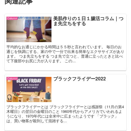
関連記事
美肌作りの１日１腸活コラム｜つ
Coluｍn
ま先立ちをする
平均的なお通じにかかる時間は５５秒と言われています。 毎日のお
通じを快調にする、家の中で一分で出来る簡単なエクササイズがあり
ます。 つま先立ちをする つま先で立つと、普通に立ったときと比べ
て下腹部やお尻に力が入ります。 この...
ブラックフライデー2022
Coluｍn
ブラックフライデーとは ブラックフライデーとは感謝祭（11月の第4
木曜日）の翌日の金曜日のこと 1960年代からアメリカでいわれるよ
うになり、1970年代には全米中に広まったようです 「ブラック」
は、買い物客が殺到して混雑する...