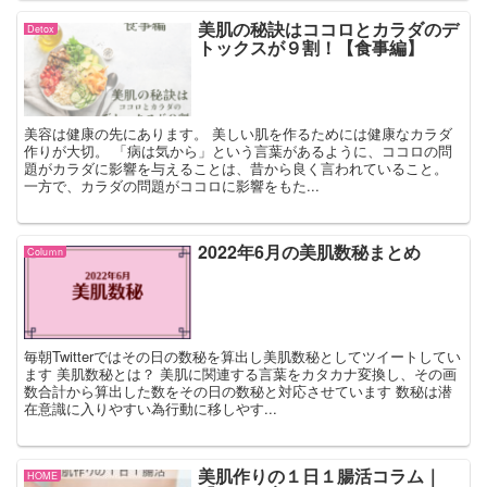
美肌の秘訣はココロとカラダのデ
Detox
トックスが９割！【食事編】
美容は健康の先にあります。 美しい肌を作るためには健康なカラダ
作りが大切。 「病は気から」という言葉があるように、ココロの問
題がカラダに影響を与えることは、昔から良く言われていること。
一方で、カラダの問題がココロに影響をもた...
2022年6月の美肌数秘まとめ
Coluｍn
毎朝Twitterではその日の数秘を算出し美肌数秘としてツイートしてい
ます 美肌数秘とは？ 美肌に関連する言葉をカタカナ変換し、その画
数合計から算出した数をその日の数秘と対応させています 数秘は潜
在意識に入りやすい為行動に移しやす...
美肌作りの１日１腸活コラム｜
HOME