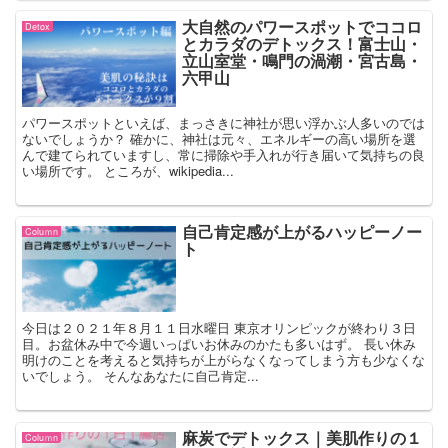
大自然のパワースポットでココロ
Detox
とカラダのデトックス！富士山・
立山室堂・鳴門の渦潮・宮古島・
六甲山
パワースポットといえば、まっさきに神社が思い浮かぶ人多いのでは
ないでしょうか？ 確かに、神社は元々、エネルギーの高い場所を選
んで建てられていますし、常に掃除や手入れが行き届いて気持ちの良
い場所です。 ところが、wikipedia...
自己肯定感が上がるハッピーノー
Coluｍn
ト
今日は２０２１年８月１１日水曜日 東京オリンピックが終わり３日
目。お盆休み中で今週いっぱいお休みのかたも多いはず。 長い休み
明けのことを考えると気持ちが上がらなくなってしまう方も少なくな
いでしょう。 そんなあなたに自己肯定...
麻炭でデトックス｜美肌作りの１
Coluｍn