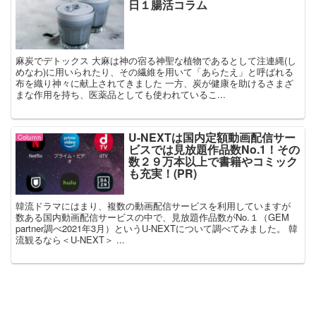
日１腸活コラム
麻炭でデトックス 大麻は神の宿る神聖な植物であるとして注連縄(し
めなわ)に用いられたり、その繊維を用いて「あらたえ」と呼ばれる
布を織り神々に献上されてきました 一方、炭が健康を助けるさまざ
まな作用を持ち、医薬品としても使われているこ...
U-NEXTは国内定額動画配信サー
Coluｍn
ビスでは見放題作品数No.1！その
数２９万本以上で書籍やコミック
も充実！(PR)
韓流ドラマにはまり、複数の動画配信サービスを利用していますが
数ある国内動画配信サービスの中で、見放題作品数がNo.１（GEM
partner調べ2021年3月）というU-NEXTについて調べてみました。 韓
流観るなら＜U-NEXT＞ ...