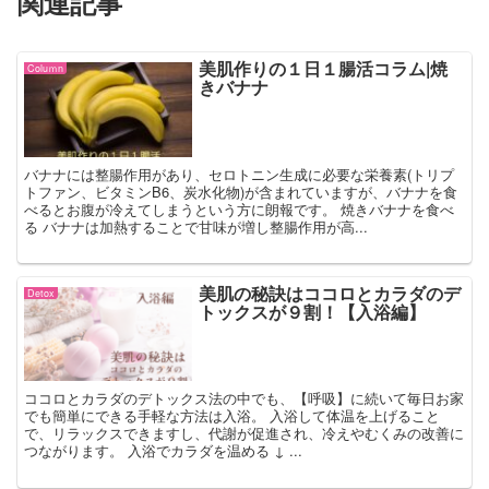
関連記事
美肌作りの１日１腸活コラム|焼
Coluｍn
きバナナ
バナナには整腸作用があり、セロトニン生成に必要な栄養素(トリプ
トファン、ビタミンB6、炭水化物)が含まれていますが、バナナを食
べるとお腹が冷えてしまうという方に朗報です。 焼きバナナを食べ
る バナナは加熱することで甘味が増し整腸作用が高...
美肌の秘訣はココロとカラダのデ
Detox
トックスが９割！【入浴編】
ココロとカラダのデトックス法の中でも、【呼吸】に続いて毎日お家
でも簡単にできる手軽な方法は入浴。 入浴して体温を上げること
で、リラックスできますし、代謝が促進され、冷えやむくみの改善に
つながります。 入浴でカラダを温める ↓ ...